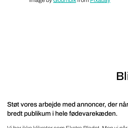
Image by
Goumbik
from
Pixabay
Bl
Støt vores arbejde med annoncer, der når
bredt publikum i hele fødevarekæden.
Vi har ikke klikrater som Ekstra Bladet. Men vi når