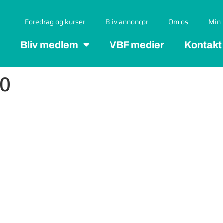
Foredrag og kurser
Bliv annoncør
Om os
Min 
r
Bliv medlem
VBF medier
Kontakt
20