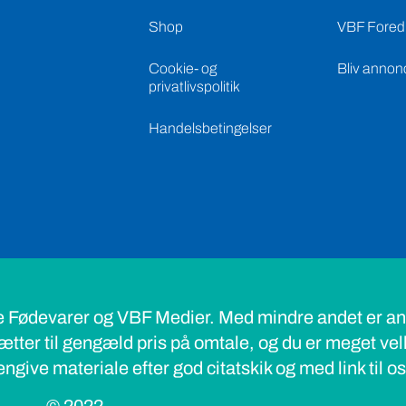
Shop
VBF Foredr
Cookie- og
Bliv annon
privatlivspolitik
Handelsbetingelser
e Fødevarer og VBF Medier. Med mindre andet er ang
ætter til gengæld pris på omtale, og du er meget ve
ngive materiale efter god citatskik og med link til o