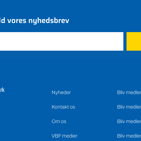
ld vores nyhedsbrev
rk
Nyheder
Bliv medl
Kontakt os
Bliv medle
Om os
Bliv medle
VBF medier
Bliv medle