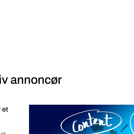
iv annoncør
 et
 et