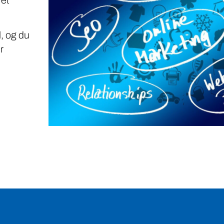
, og du
r