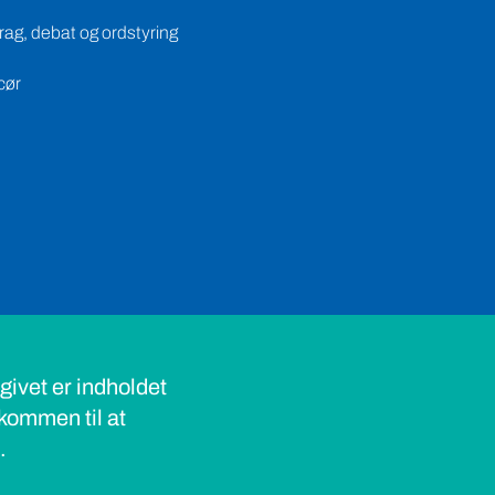
ag, debat og ordstyring
cør
ivet er indholdet
lkommen til at
s.