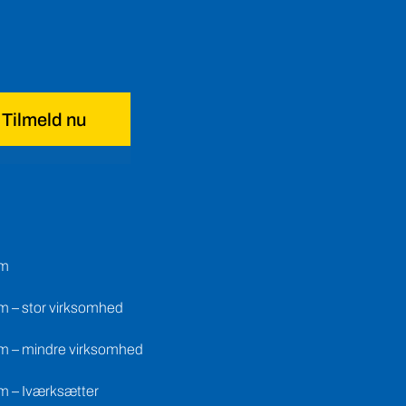
Tilmeld nu
em
m – stor virksomhed
m – mindre virksomhed
m – Iværksætter