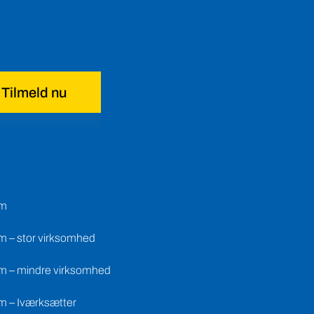
Tilmeld nu
em
m – stor virksomhed
m – mindre virksomhed
m – Iværksætter