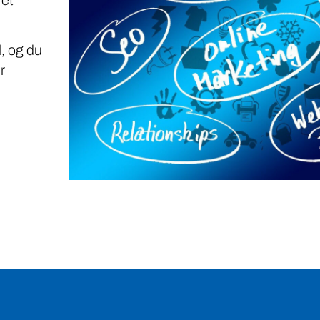
, og du
r