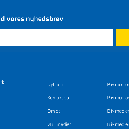
ld vores nyhedsbrev
rk
Nyheder
Bliv medl
Kontakt os
Bliv medle
Om os
Bliv medle
VBF medier
Bliv medle