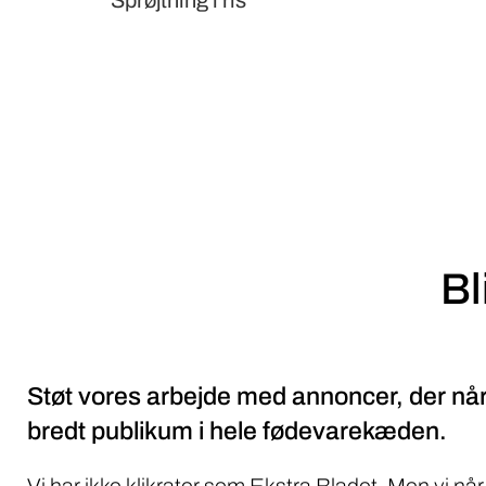
Sprøjtning i ris
Bl
Støt vores arbejde med annoncer, der når
bredt publikum i hele fødevarekæden.
Vi har ikke klikrater som Ekstra Bladet. Men vi når