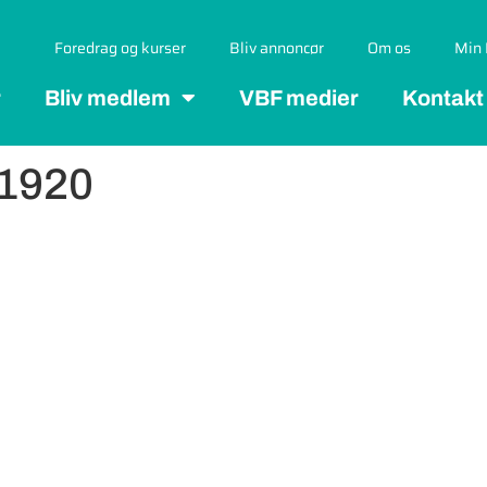
Foredrag og kurser
Bliv annoncør
Om os
Min 
r
Bliv medlem
VBF medier
Kontakt
_1920