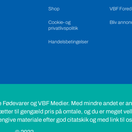
Shop
VBF Foredr
Cookie- og
Bliv annon
privatlivspolitik
Handelsbetingelser
e Fødevarer og VBF Medier. Med mindre andet er ang
ætter til gengæld pris på omtale, og du er meget ve
ngive materiale efter god citatskik og med link til o