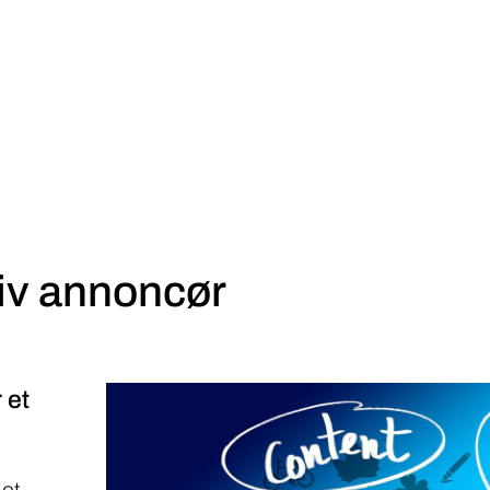
iv annoncør
 et
 et