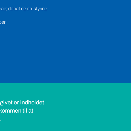
ag, debat og ordstyring
cør
ivet er indholdet
lkommen til at
s.