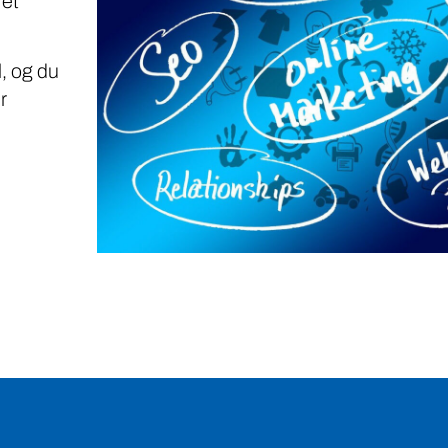
 et
, og du
r