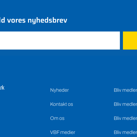
ld vores nyhedsbrev
rk
Nyheder
Bliv medl
Kontakt os
Bliv medle
Om os
Bliv medle
VBF medier
Bliv medle