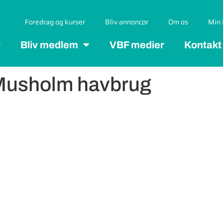
Foredrag og kurser
Bliv annoncør
Om os
Min 
r
Bliv medlem
VBF medier
Kontakt
 Musholm havbrug