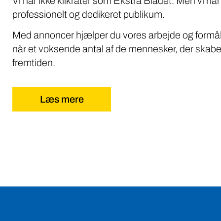
Vi har ikke klikrater som Ekstra Bladet. Men vi når
professionelt og dedikeret publikum.
Med annoncer hjælper du vores arbejde og formål
når et voksende antal af de mennesker, der skabe
fremtiden.
Læs mere