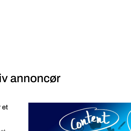
iv annoncør
 et