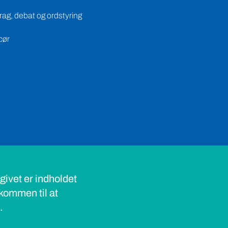
ag, debat og ordstyring
cør
ivet er indholdet
lkommen til at
s.