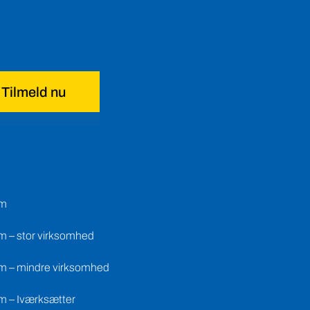
Tilmeld nu
em
m – stor virksomhed
m – mindre virksomhed
m – Iværksætter