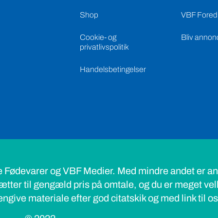
Shop
VBF Foredr
Cookie- og
Bliv annon
privatlivspolitik
Handelsbetingelser
e Fødevarer og VBF Medier. Med mindre andet er ang
ætter til gengæld pris på omtale, og du er meget ve
ngive materiale efter god citatskik og med link til o