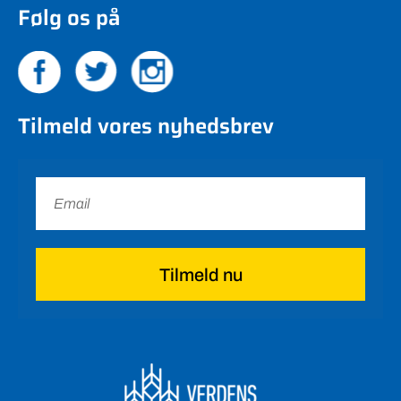
Følg os på
Tilmeld vores nyhedsbrev
Tilmeld nu