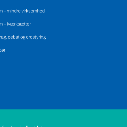
m – mindre virksomhed
m – Iværksætter
ag, debat og ordstyring
cør