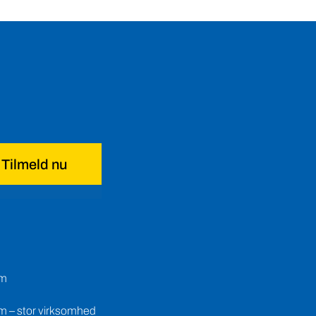
Tilmeld nu
em
m – stor virksomhed