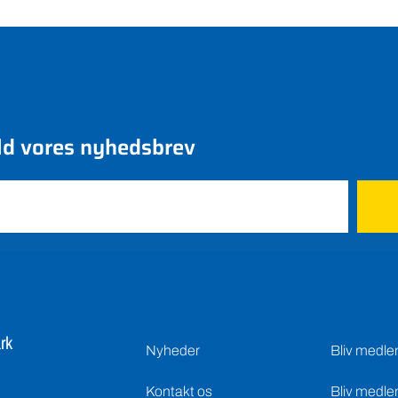
ld vores nyhedsbrev
rk
Nyheder
Bliv medl
Kontakt os
Bliv medle