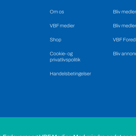
Om os
Bliv medle
VBF medier
Bliv medle
Shop
VBF Foredr
Cookie- og
Bliv annon
privatlivspolitik
Handelsbetingelser