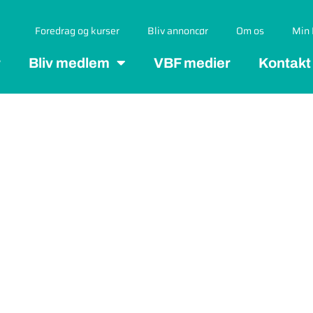
Foredrag og kurser
Bliv annoncør
Om os
Min 
r
Bliv medlem
VBF medier
Kontakt