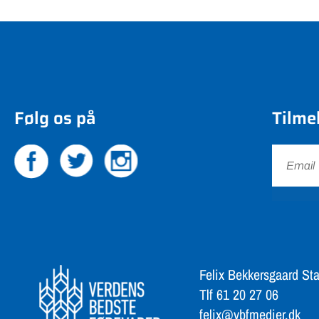
Følg os på
Tilme
Felix Bekkersgaard Sta
Tlf 61 20 27 06
felix@vbfmedier.dk