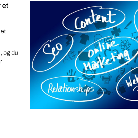
 et
 et
, og du
r