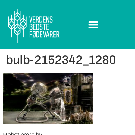
bulb-2152342_1280
Robot pære by