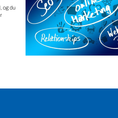
, og du
r