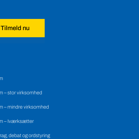
Tilmeld nu
em
m – stor virksomhed
m – mindre virksomhed
m – Iværksætter
ag, debat og ordstyring