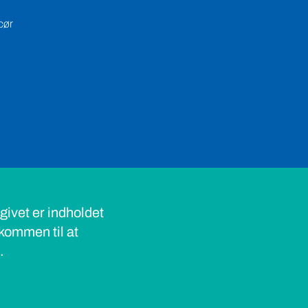
cør
ivet er indholdet
lkommen til at
s.