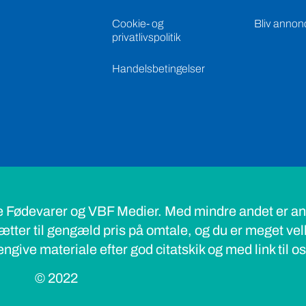
Cookie- og
Bliv annon
privatlivspolitik
Handelsbetingelser
e Fødevarer og VBF Medier. Med mindre andet er ang
ætter til gengæld pris på omtale, og du er meget ve
ngive materiale efter god citatskik og med link til o
© 2022