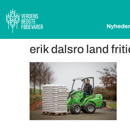
Nyhede
erik dalsro land friti