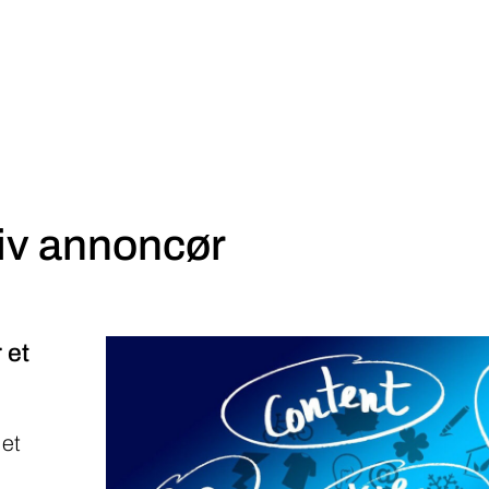
iv annoncør
 et
 et