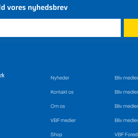
ld vores nyhedsbrev
rk
Nyheder
Bliv medl
Kontakt os
Bliv medle
Om os
Bliv medle
VBF medier
Bliv medle
Shop
VBF Foredr