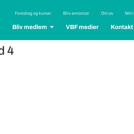
Foredrag og kurser
Bliv annoncør
Om os
Min 
r
Bliv medlem
VBF medier
Kontakt
d 4