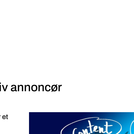
iv annoncør
 et