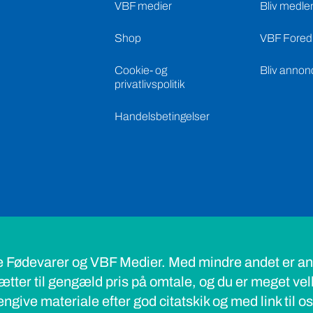
VBF medier
Bliv medle
Shop
VBF Foredr
Cookie- og
Bliv annon
privatlivspolitik
Handelsbetingelser
e Fødevarer og VBF Medier. Med mindre andet er ang
ætter til gengæld pris på omtale, og du er meget ve
ngive materiale efter god citatskik og med link til o