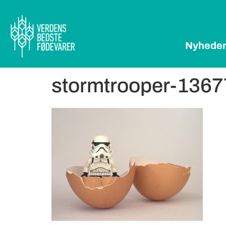
Nyhede
stormtrooper-136