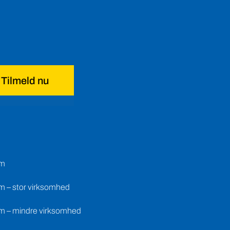
Tilmeld nu
em
m – stor virksomhed
m – mindre virksomhed