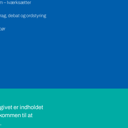
m – Iværksætter
ag, debat og ordstyring
cør
ivet er indholdet
lkommen til at
s.