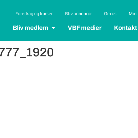
Foredrag og kurser
Bliv annoncør
Om os
Min 
r
Bliv medlem
VBF medier
Kontakt
7777_1920