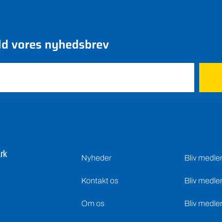
ld vores nyhedsbrev
rk
Nyheder
Bliv medl
Kontakt os
Bliv medle
Om os
Bliv medle