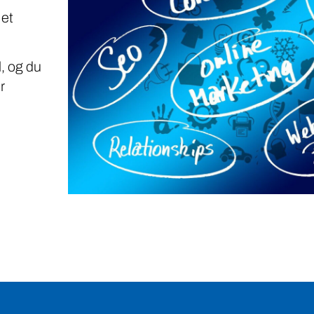
 et
, og du
r