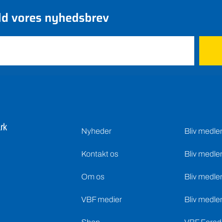
ld vores nyhedsbrev
rk
Nyheder
Bliv medl
Kontakt os
Bliv medle
Om os
Bliv medle
VBF medier
Bliv medle