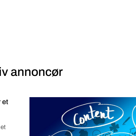
iv annoncør
 et
 et