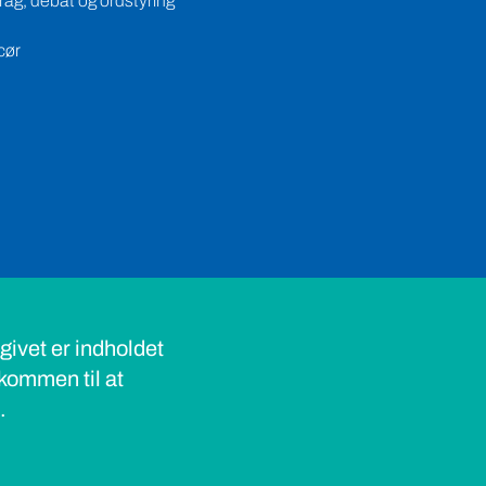
ag, debat og ordstyring
cør
ivet er indholdet
lkommen til at
s.