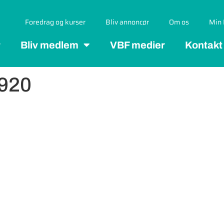
Foredrag og kurser
Bliv annoncør
Om os
Min 
r
Bliv medlem
VBF medier
Kontakt
1920