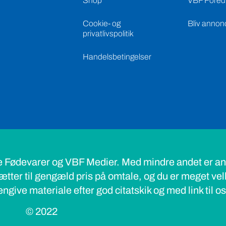
Shop
VBF Foredr
Cookie- og
Bliv annon
privatlivspolitik
Handelsbetingelser
e Fødevarer og VBF Medier. Med mindre andet er ang
ætter til gengæld pris på omtale, og du er meget ve
ngive materiale efter god citatskik og med link til o
© 2022