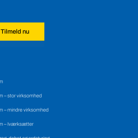
Tilmeld nu
em
m – stor virksomhed
m – mindre virksomhed
m – Iværksætter