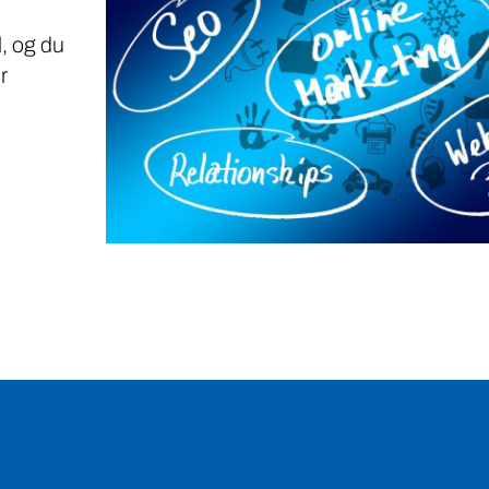
, og du
r