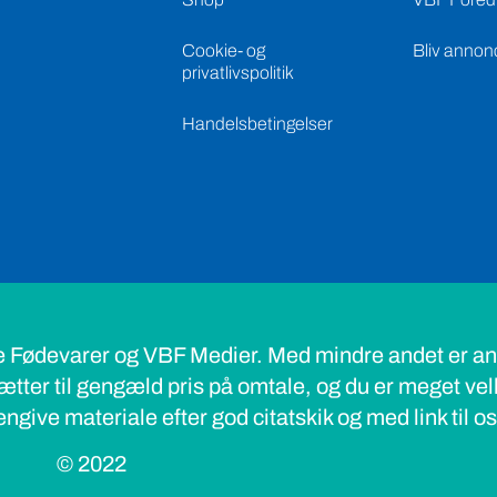
Cookie- og
Bliv annon
privatlivspolitik
Handelsbetingelser
e Fødevarer og VBF Medier. Med mindre andet er ang
ætter til gengæld pris på omtale, og du er meget ve
ngive materiale efter god citatskik og med link til o
© 2022