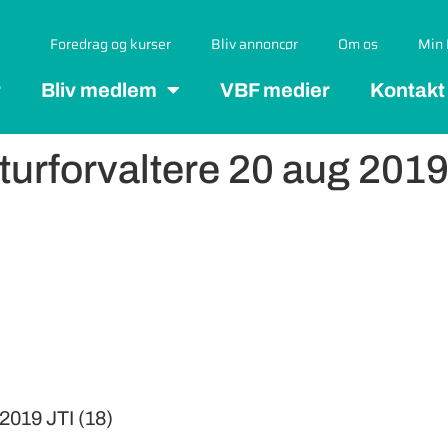
Foredrag og kurser
Bliv annoncør
Om os
Min 
r
Bliv medlem
VBF medier
Kontakt
rforvaltere 20 aug 2019 
2019 JTI (18)