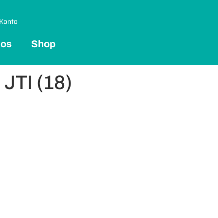
Konto
 os
Shop
JTI (18)