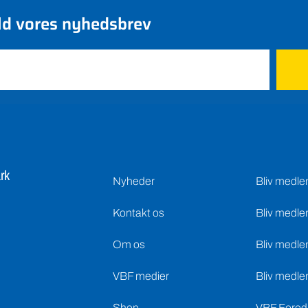
ld vores nyhedsbrev
rk
Nyheder
Bliv medl
Kontakt os
Bliv medle
Om os
Bliv medle
VBF medier
Bliv medle
Shop
VBF Foredr