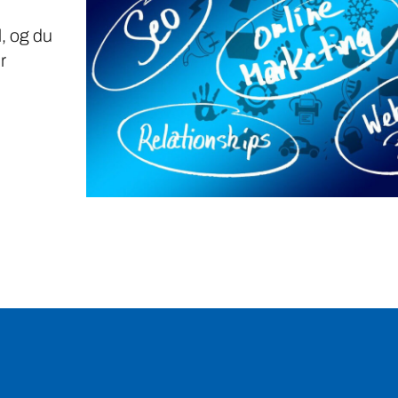
, og du
r