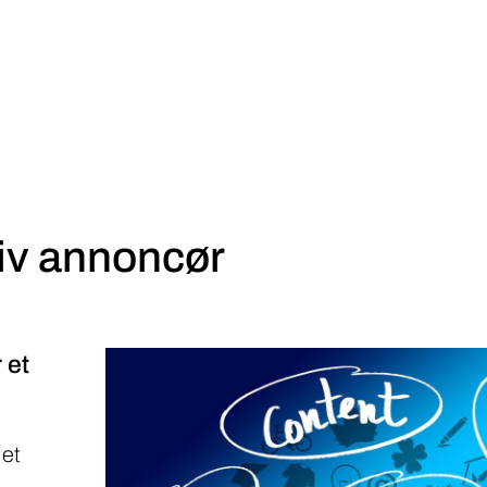
iv annoncør
 et
 et