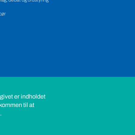
cør
ivet er indholdet
lkommen til at
s.