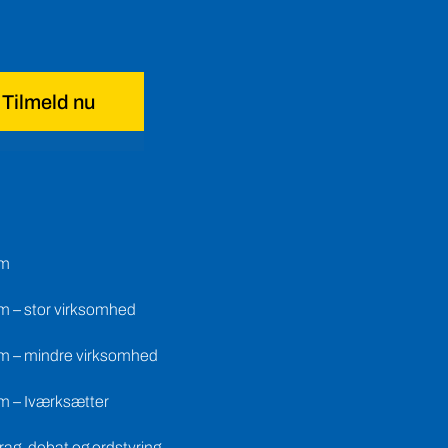
Tilmeld nu
em
m – stor virksomhed
m – mindre virksomhed
m – Iværksætter
ag, debat og ordstyring