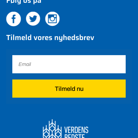
Følg os på
Tilmeld vores nyhedsbrev
Tilmeld nu