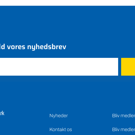
ld vores nyhedsbrev
rk
Nyheder
Bliv medl
Kontakt os
Bliv medle