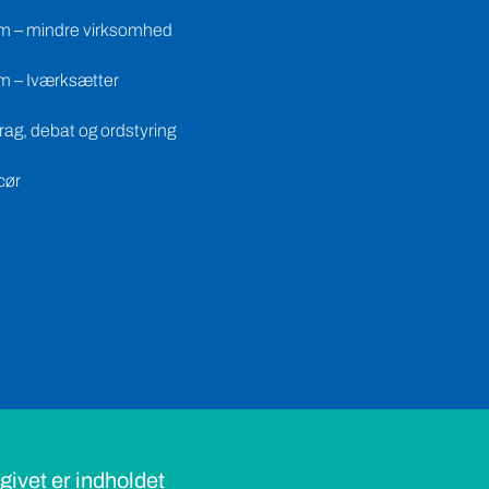
m – mindre virksomhed
m – Iværksætter
ag, debat og ordstyring
cør
ivet er indholdet