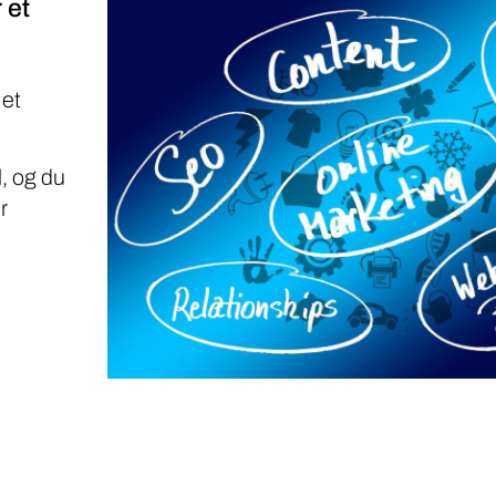
 et
 et
, og du
r