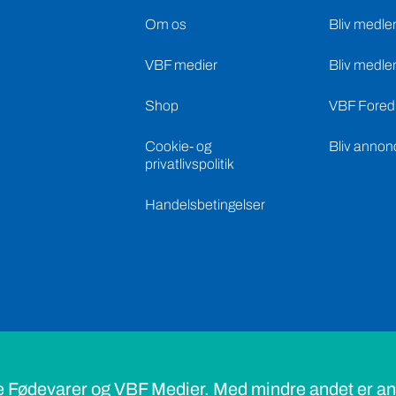
Om os
Bliv medle
VBF medier
Bliv medle
Shop
VBF Foredr
Cookie- og
Bliv annon
privatlivspolitik
Handelsbetingelser
e Fødevarer og VBF Medier. Med mindre andet er ang