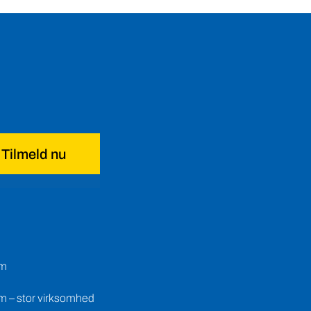
Tilmeld nu
em
m – stor virksomhed