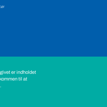
cør
ivet er indholdet
lkommen til at
s.