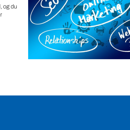
, og du
r