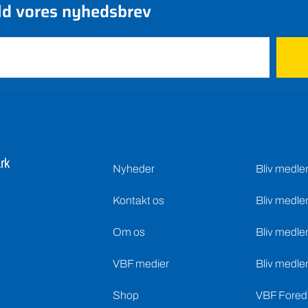
ld vores nyhedsbrev
rk
Nyheder
Bliv medl
Kontakt os
Bliv medle
Om os
Bliv medle
VBF medier
Bliv medle
Shop
VBF Foredr