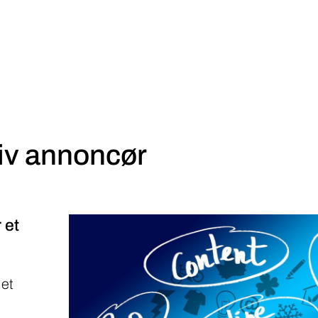
iv annoncør
 et
 et