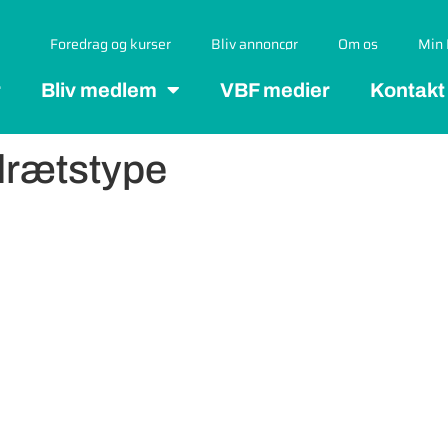
Foredrag og kurser
Bliv annoncør
Om os
Min 
r
Bliv medlem
VBF medier
Kontakt
drætstype