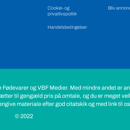
Cookie- og
Bliv annon
privatlivspolitik
Handelsbetingelser
e Fødevarer og VBF Medier. Med mindre andet er ang
ætter til gengæld pris på omtale, og du er meget ve
ngive materiale efter god citatskik og med link til o
© 2022