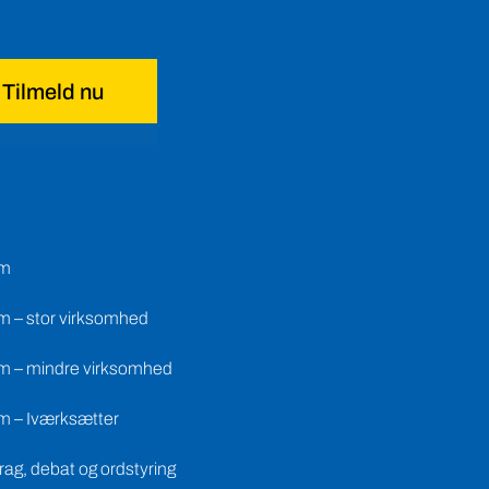
Tilmeld nu
em
m – stor virksomhed
m – mindre virksomhed
m – Iværksætter
ag, debat og ordstyring