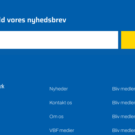
ld vores nyhedsbrev
rk
Nyheder
Bliv medl
Kontakt os
Bliv medle
Om os
Bliv medle
VBF medier
Bliv medle