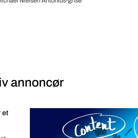
Michael Nielsen Antonius-grise
iv annoncør
 et