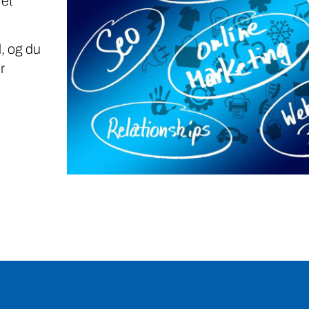
 et
, og du
r