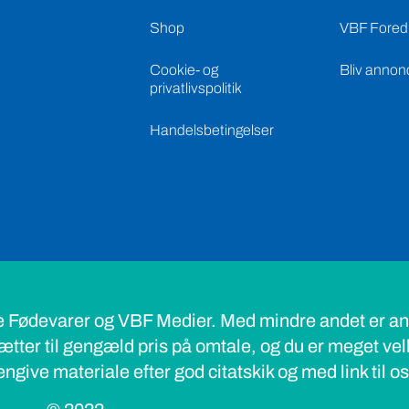
Shop
VBF Foredr
Cookie- og
Bliv annon
privatlivspolitik
Handelsbetingelser
e Fødevarer og VBF Medier. Med mindre andet er ang
ætter til gengæld pris på omtale, og du er meget ve
ngive materiale efter god citatskik og med link til o