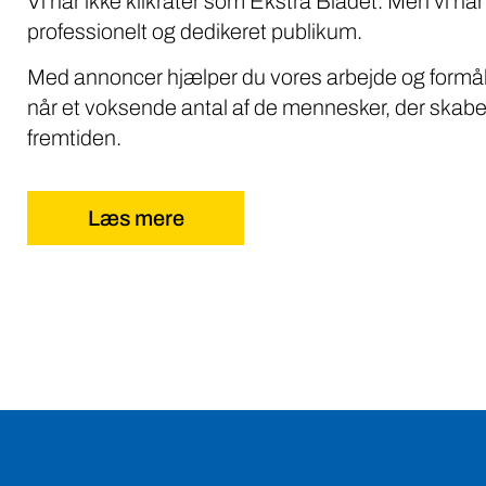
Vi har ikke klikrater som Ekstra Bladet. Men vi når
professionelt og dedikeret publikum.
Med annoncer hjælper du vores arbejde og formål
når et voksende antal af de mennesker, der skabe
fremtiden.
Læs mere