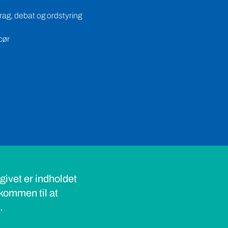
ag, debat og ordstyring
cør
ivet er indholdet
lkommen til at
s.