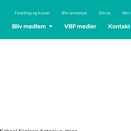
Foredrag og kurser
Bliv annoncør
Om os
Min 
r
Bliv medlem
VBF medier
Kontakt