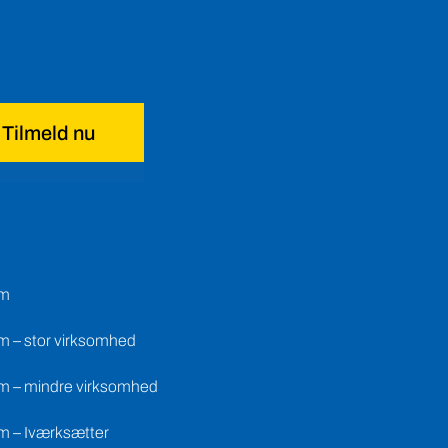
Tilmeld nu
em
m – stor virksomhed
m – mindre virksomhed
m – Iværksætter