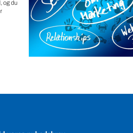
, og du
r