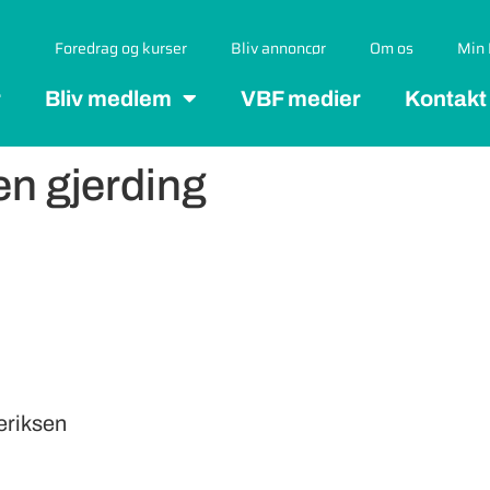
Foredrag og kurser
Bliv annoncør
Om os
Min 
r
Bliv medlem
VBF medier
Kontakt
en gjerding
eriksen