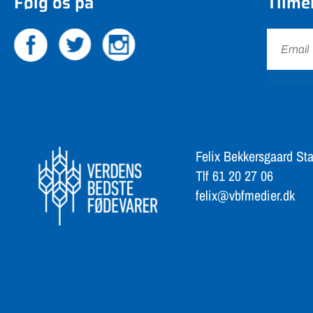
Følg os på
Tilme
Felix Bekkersgaard Sta
Tlf 61 20 27 06
felix@vbfmedier.dk