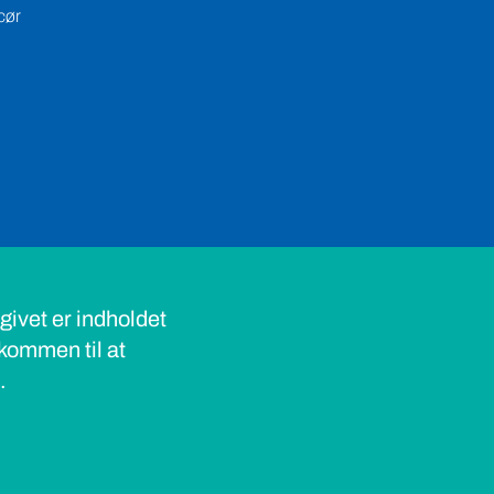
cør
ivet er indholdet
lkommen til at
s.