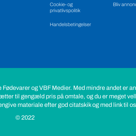
Cookie- og
Bliv annon
privatlivspolitik
Handelsbetingelser
e Fødevarer og VBF Medier. Med mindre andet er ang
ætter til gengæld pris på omtale, og du er meget ve
ngive materiale efter god citatskik og med link til o
© 2022