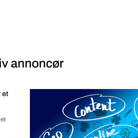
iv annoncør
 et
 et