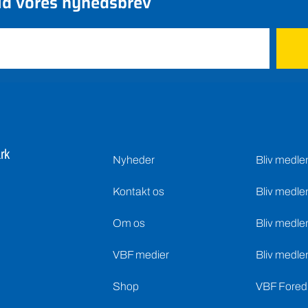
ld vores nyhedsbrev
rk
Nyheder
Bliv medl
Kontakt os
Bliv medle
Om os
Bliv medle
VBF medier
Bliv medle
Shop
VBF Foredr