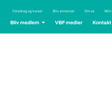
Foredrag og kurser
Bliv annoncør
Om os
Min 
r
Bliv medlem
VBF medier
Kontakt