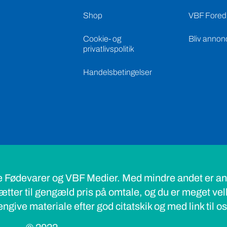
Shop
VBF Foredr
Cookie- og
Bliv annon
privatlivspolitik
Handelsbetingelser
e Fødevarer og VBF Medier. Med mindre andet er ang
ætter til gengæld pris på omtale, og du er meget ve
ngive materiale efter god citatskik og med link til o