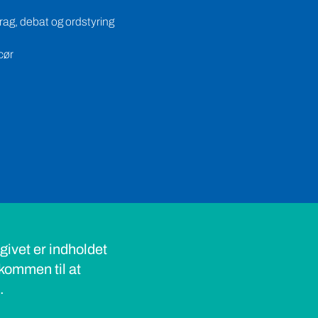
ag, debat og ordstyring
cør
ivet er indholdet
lkommen til at
s.