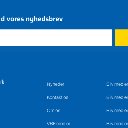
ld vores nyhedsbrev
rk
Nyheder
Bliv medl
Kontakt os
Bliv medle
Om os
Bliv medle
VBF medier
Bliv medle