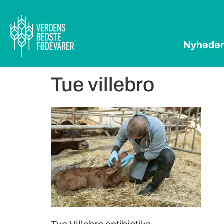
Nyhede
Tue villebro