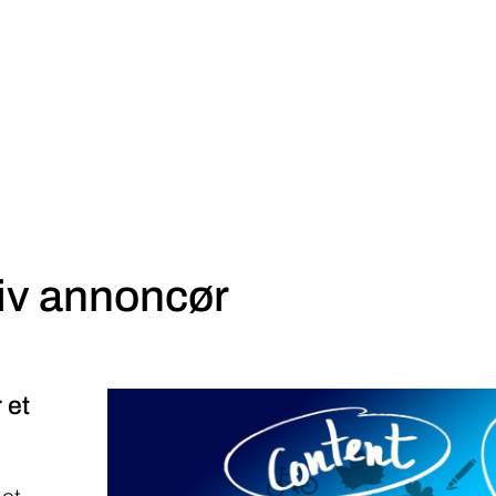
iv annoncør
 et