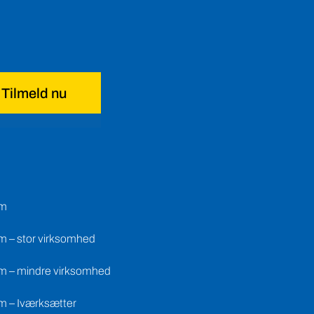
Tilmeld nu
em
m – stor virksomhed
m – mindre virksomhed
m – Iværksætter