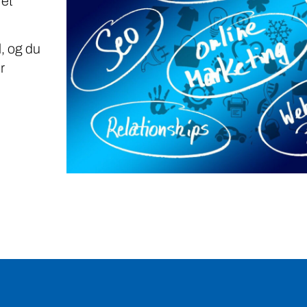
 et
, og du
r