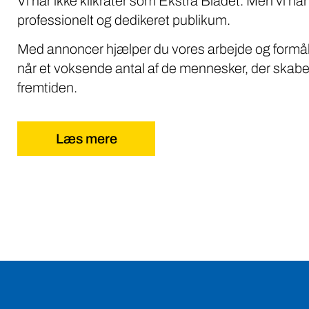
Vi har ikke klikrater som Ekstra Bladet. Men vi når
professionelt og dedikeret publikum.
Med annoncer hjælper du vores arbejde og formål
når et voksende antal af de mennesker, der skabe
fremtiden.
Læs mere