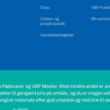
Shop
VBF Foredr
Cookie- og
Bliv annon
privatlivspolitik
Handelsbetingelser
e Fødevarer og VBF Medier. Med mindre andet er ang
ætter til gengæld pris på omtale, og du er meget ve
ngive materiale efter god citatskik og med link til o