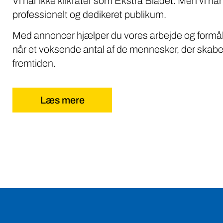
Vi har ikke klikrater som Ekstra Bladet. Men vi når
professionelt og dedikeret publikum.
Med annoncer hjælper du vores arbejde og formål
når et voksende antal af de mennesker, der skabe
fremtiden.
Læs mere