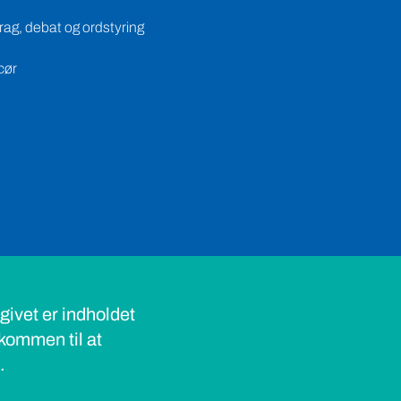
ag, debat og ordstyring
cør
ivet er indholdet
lkommen til at
s.