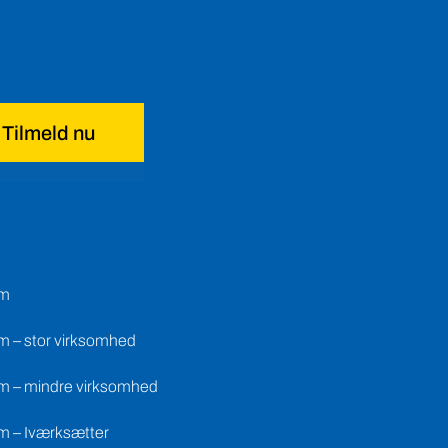
Tilmeld nu
em
m – stor virksomhed
m – mindre virksomhed
m – Iværksætter