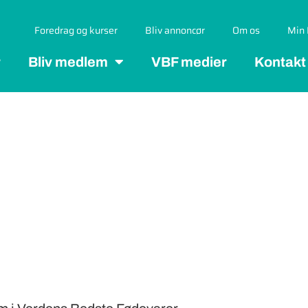
Foredrag og kurser
Bliv annoncør
Om os
Min 
r
Bliv medlem
VBF medier
Kontakt