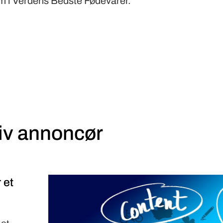
m i Verdens Bedste Fødevarer.
iv annoncør
 et