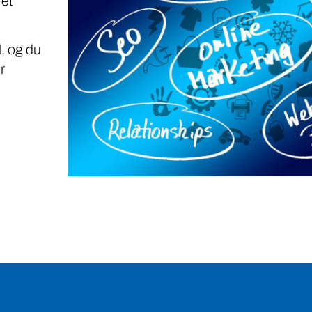
 et
, og du
r