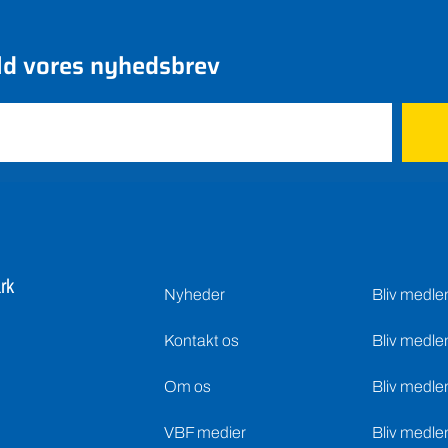
ld vores nyhedsbrev
rk
Nyheder
Bliv medl
Kontakt os
Bliv medle
Om os
Bliv medle
VBF medier
Bliv medle