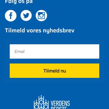
Følg os på
Tilmeld vores nyhedsbrev
Tilmeld nu