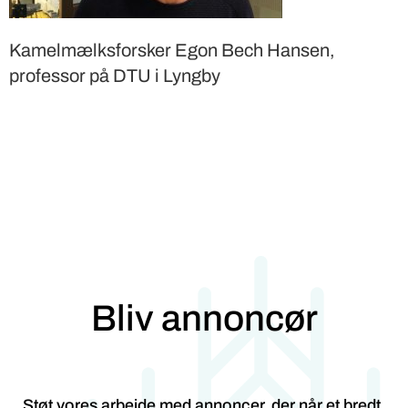
Kamelmælksforsker Egon Bech Hansen,
professor på DTU i Lyngby
Bliv annoncør
Støt vores arbejde med annoncer, der når et bredt