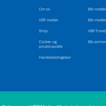
Om os
Bliv medle
VBF medier
Bliv medle
Shop
VBF Foredr
Cookie- og
Bliv annon
privatlivspolitik
Handelsbetingelser