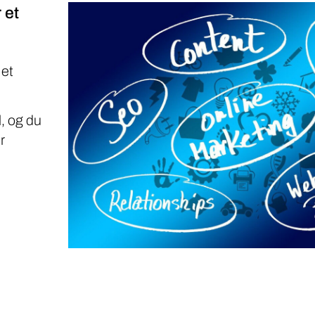
 et
 et
, og du
r