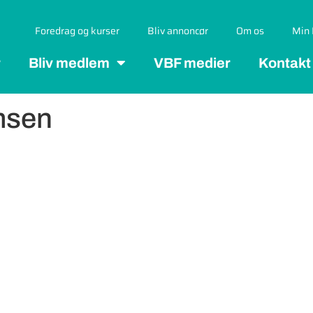
Foredrag og kurser
Bliv annoncør
Om os
Min 
r
Bliv medlem
VBF medier
Kontakt
msen