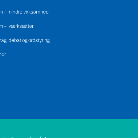
m – mindre virksomhed
m – Iværksætter
ag, debat og ordstyring
cør