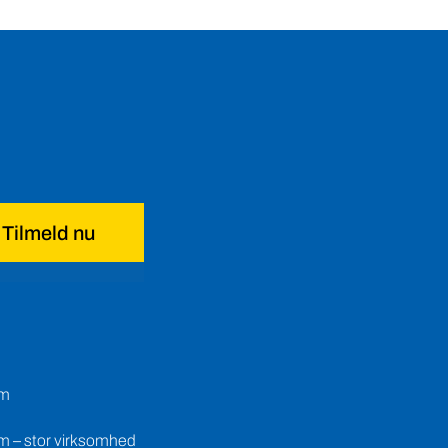
Tilmeld nu
em
m – stor virksomhed