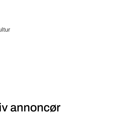
ltur
iv annoncør