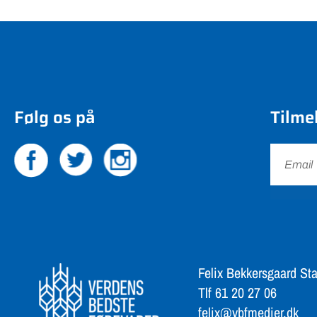
Følg os på
Tilme
Felix Bekkersgaard Sta
Tlf 61 20 27 06
felix@vbfmedier.dk