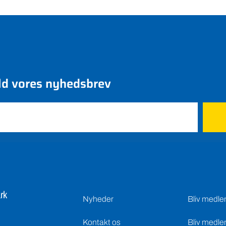
ld vores nyhedsbrev
rk
Nyheder
Bliv medl
Kontakt os
Bliv medle