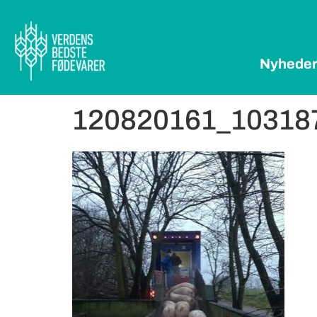
Nyhede
120820161_10318