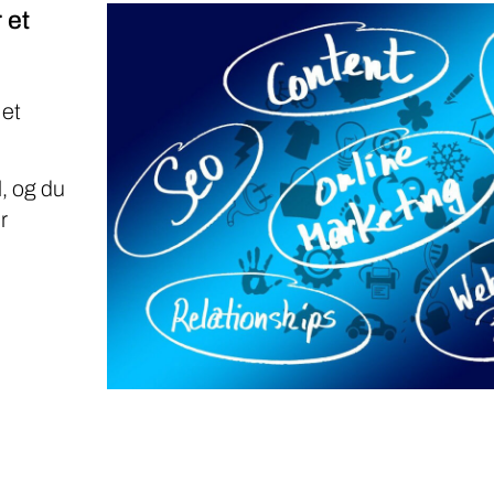
 et
 et
, og du
r