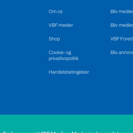
Om os
Bliv medle
VBF medier
Bliv medle
Shop
VBF Foredr
Cookie- og
Bliv annon
privatlivspolitik
Handelsbetingelser