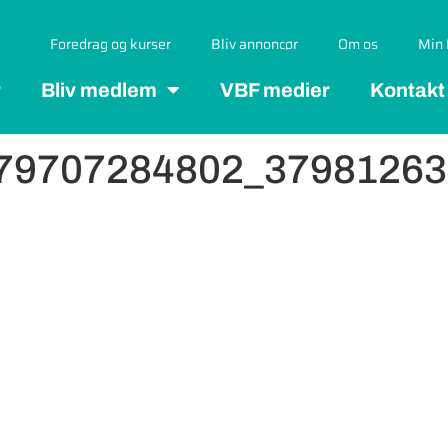
Foredrag og kurser
Bliv annoncør
Om os
Min 
r
Bliv medlem
VBF medier
Kontakt
79707284802_3798126