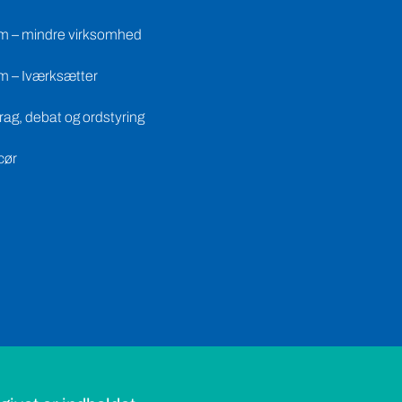
m – mindre virksomhed
m – Iværksætter
ag, debat og ordstyring
cør