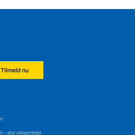
Tilmeld nu
em
m – stor virksomhed