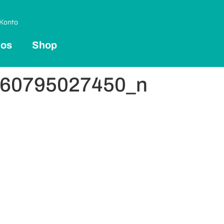
Konto
 os
Shop
360795027450_n