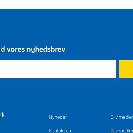
ld vores nyhedsbrev
rk
Nyheder
Bliv medl
Kontakt os
Bliv medle