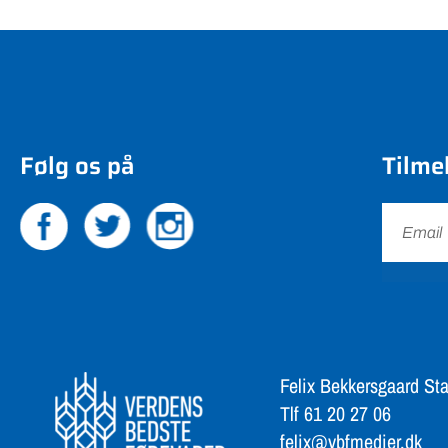
Følg os på
Tilme
Felix Bekkersgaard Sta
Tlf 61 20 27 06
felix@vbfmedier.dk