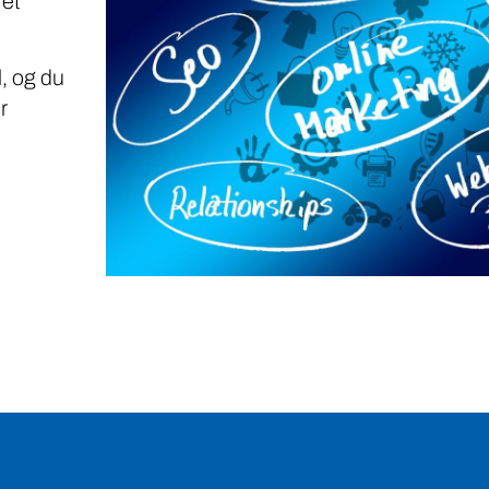
 et
, og du
r