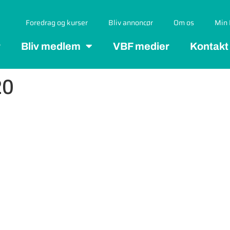
Foredrag og kurser
Bliv annoncør
Om os
Min 
r
Bliv medlem
VBF medier
Kontakt
20