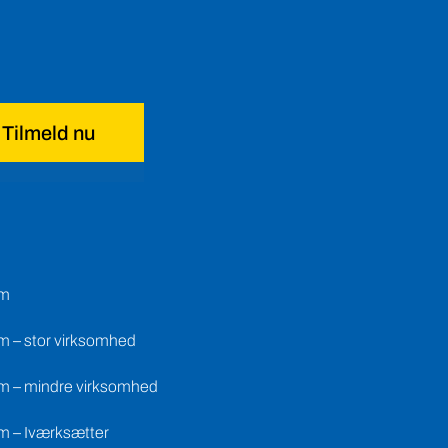
Tilmeld nu
em
m – stor virksomhed
m – mindre virksomhed
m – Iværksætter