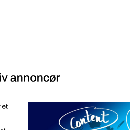
iv annoncør
 et