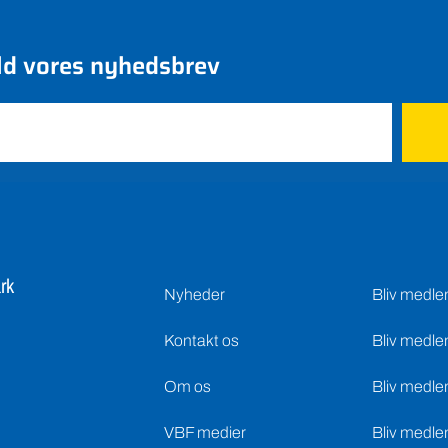
ld vores nyhedsbrev
rk
Nyheder
Bliv medl
Kontakt os
Bliv medle
Om os
Bliv medle
VBF medier
Bliv medle