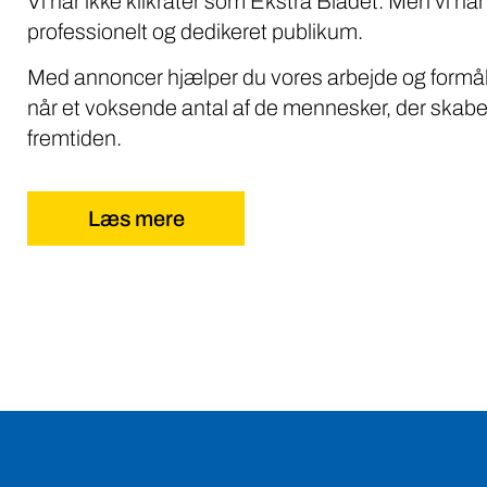
Vi har ikke klikrater som Ekstra Bladet. Men vi når
professionelt og dedikeret publikum.
Med annoncer hjælper du vores arbejde og formål
når et voksende antal af de mennesker, der skabe
fremtiden.
Læs mere