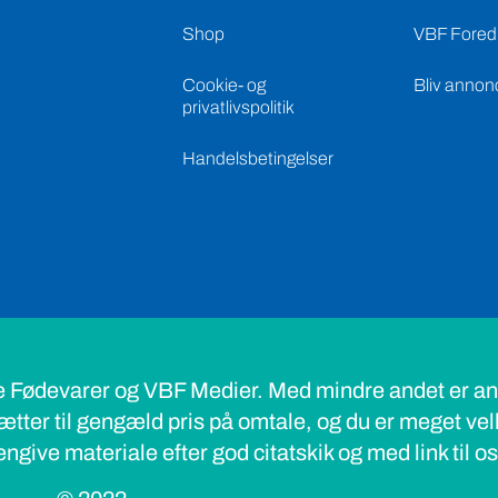
Shop
VBF Foredr
Cookie- og
Bliv annon
privatlivspolitik
Handelsbetingelser
e Fødevarer og VBF Medier. Med mindre andet er ang
ætter til gengæld pris på omtale, og du er meget ve
ngive materiale efter god citatskik og med link til o