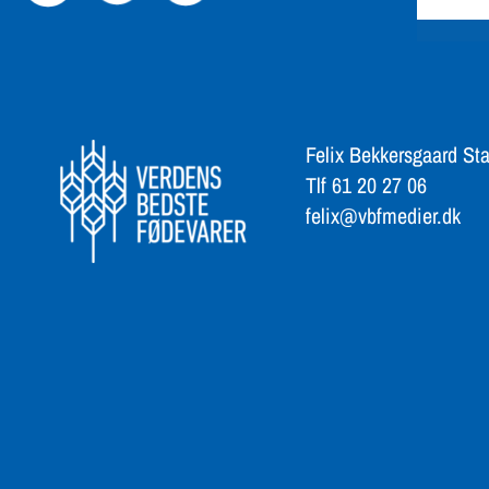
Felix Bekkersgaard Sta
Tlf 61 20 27 06
felix@vbfmedier.dk