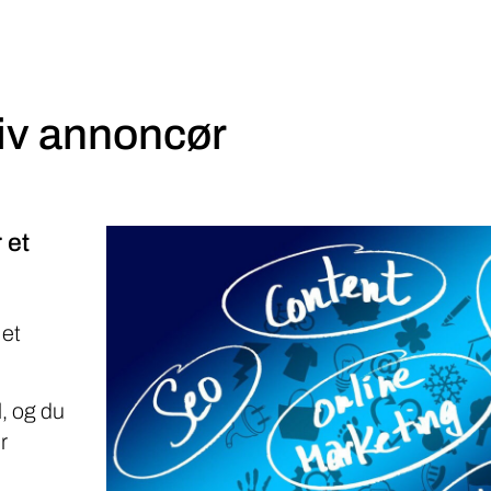
iv annoncør
 et
 et
, og du
r