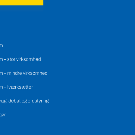
em
m – stor virksomhed
m – mindre virksomhed
m – Iværksætter
ag, debat og ordstyring
cør