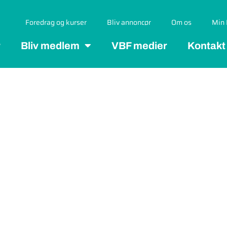
Foredrag og kurser
Bliv annoncør
Om os
Min 
r
Bliv medlem
VBF medier
Kontakt