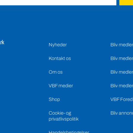
rk
Nyheder
Bliv medl
Kontakt os
Bliv medle
Om os
Bliv medle
VBF medier
Bliv medle
Shop
VBF Foredr
Cookie- og
Bliv annon
privatlivspolitik
Handelsbetingelser