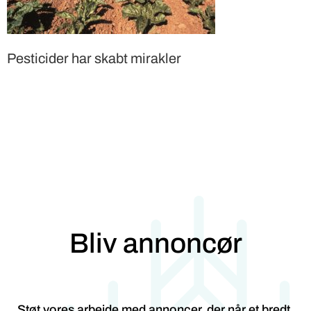
Pesticider har skabt mirakler
Bliv annoncør
Støt vores arbejde med annoncer, der når et bredt