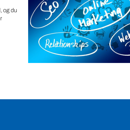
, og du
r