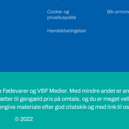
Cookie- og
Bliv annon
privatlivspolitik
Handelsbetingelser
e Fødevarer og VBF Medier. Med mindre andet er ang
ætter til gengæld pris på omtale, og du er meget ve
ngive materiale efter god citatskik og med link til o
© 2022