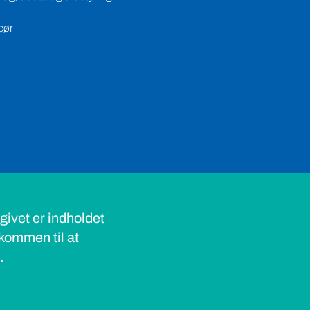
cør
ivet er indholdet
lkommen til at
s.