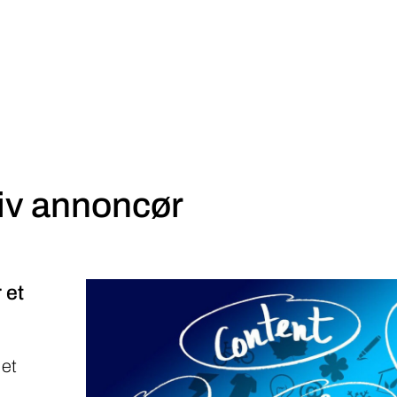
iv annoncør
 et
 et