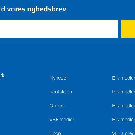
ld vores nyhedsbrev
rk
Nyheder
Bliv medl
Kontakt os
Bliv medle
Om os
Bliv medle
VBF medier
Bliv medle
Shop
VBF Foredr