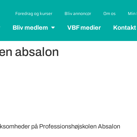
Foredrag og kurser
Bliv annoncør
Om os
Min 
r
Bliv medlem
VBF medier
Kontakt
len absalon
irksomheder på Professionshøjskolen Absalon