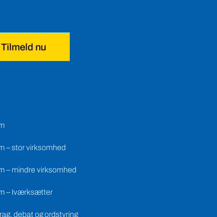
Tilmeld nu
em
m – stor virksomhed
m – mindre virksomhed
m – Iværksætter
ag, debat og ordstyring