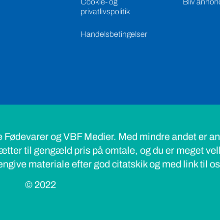
Cookie- og
Bliv annon
privatlivspolitik
Handelsbetingelser
e Fødevarer og VBF Medier. Med mindre andet er ang
ætter til gengæld pris på omtale, og du er meget ve
ngive materiale efter god citatskik og med link til o
© 2022