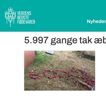
Nyhede
5.997 gange tak æb