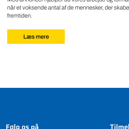
når et voksende antal af de mennesker, der skabe
fremtiden.
Læs mere
Følg os på
Tilme