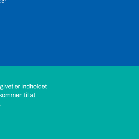
cør
ivet er indholdet
lkommen til at
s.