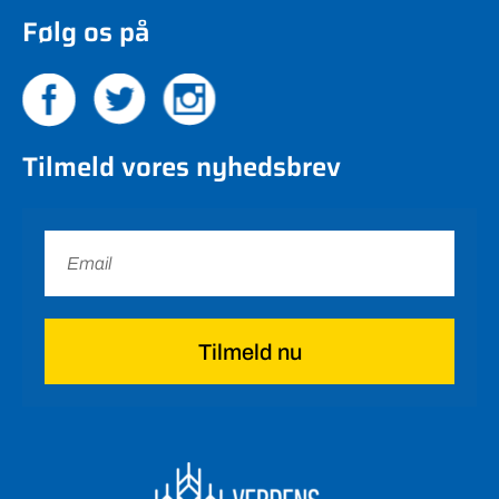
Følg os på
Tilmeld vores nyhedsbrev
Tilmeld nu