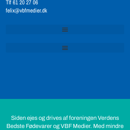
Tlf 61 20 27 06
felix@vbfmedier.dk
Siden ejes og drives af foreningen Verdens
Bedste Fødevarer og VBF Medier. Med mindre