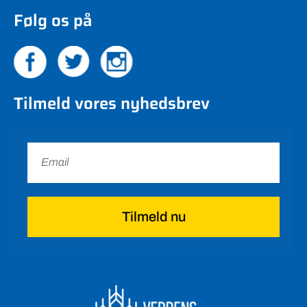
Følg os på
Tilmeld vores nyhedsbrev
Tilmeld nu